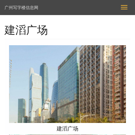
广州写字楼信息网
切
换
导
建滔广场
航
建滔广场