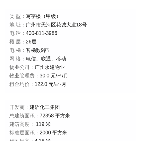
类 型：
写字楼（甲级）
地 址：
广州市天河区花城大道18号
电 话：
400-811-3986
楼 层：
26层
电 梯：
客梯数9部
网 络：
电信、联通、移动
物业公司：
广州永建物业
物业管理费：
30.0 元/㎡/月
租金均价：
122.0 元/㎡·月
开发商：
建滔化工集团
总建筑面积：
72358 平方米
建筑高度：
119 米
标准层面积：
2000 平方米