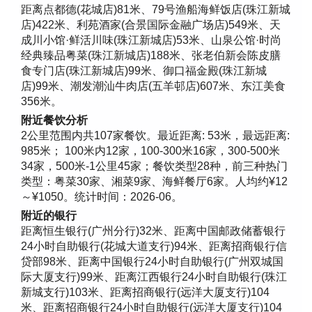
距离点都德(花城店)81米、79号渔船海鲜饭店(珠江新城
店)422米、利苑酒家(合景国际金融广场店)549米、天
成川小馆·鲜活川味(珠江新城店)53米、山泉公馆·时尚
经典臻品粤菜(珠江新城店)188米、张老伯新会陈皮膳
食专门店(珠江新城店)99米、御口福金殿(珠江新城
店)99米、潮发潮汕牛肉店(五羊邨店)607米、东江美食
356米。
附近餐饮分析
2公里范围内共107家餐饮。最近距离: 53米，最远距离:
985米； 100米内12家，100-300米16家，300-500米
34家，500米-1公里45家；餐饮类型28种，前三种热门
类型：粤菜30家、湘菜9家、海鲜餐厅6家。人均约¥12
～¥1050。统计时间：2026-06。
附近的银行
距离恒生银行(广州分行)32米、距离中国邮政储蓄银行
24小时自助银行(花城大道支行)94米、距离招商银行信
贷部98米、距离中国银行24小时自助银行(广州双城国
际大厦支行)99米、距离江西银行24小时自助银行(珠江
新城支行)103米、距离招商银行(远洋大厦支行)104
米、距离招商银行24小时自助银行(远洋大厦支行)104