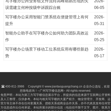
写字楼办公跨业务组文件流转高峰期易出现的失
2026-
误需建立何种按级申诉跟踪台账
06-05
写字楼办公采用智能门禁系统在便捷管理上有何
2026-
提升
05-31
智能办公助手在写字楼办公如何助力团队高效运
2026-
作
05-25
写字楼办公场景下移动工位系统应用有哪些新趋
2026-
势
05-17
400-811-3986
Copyright © www.jiantaoguangchang.cn 企业办公选址，欢迎
您致电咨询！--广州写字楼信息网-- All rights reserved.
免责声明：本站为第三方写字楼信息展示平台，所提供的信息来源于互联网公开资料
及人工整理，仅供参考。本站与相关写字楼的大厦产权方、物业管理方、开发商、运
营方等主体不存在任何隶属关系、授权关系或商业合作关系，亦不代表其发布任何官
方信息或作出任何承诺。本站所展示的部分信息（包括但不限于文字、图片、联系方