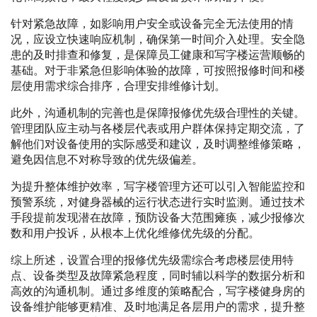
针对紧急故障，如影响用户安全或设备完全无法使用的情
况，应设立快速响应机制，确保第一时间介入处理。安全隐
患的及时排查和修复，是保障员工健康和写字楼运营顺畅的
基础。对于非紧急但影响体验的故障，可按照报修时间和楼
层使用需求综合排序，合理安排维修计划。
此外，沟通机制的完善也是保障报修优先级合理性的关键。
管理团队应主动与各楼层代表或用户群体保持定期交流，了
解他们对设备使用的实际感受和建议，及时调整维修策略，
避免因信息不对称导致的优先级偏差。
为提升整体维护效率，写字楼管理方还可以引入智能监控和
预警系统，对健身器械的运行状态进行实时监测。通过技术
手段提前发现潜在故障，预防设备大范围瘫痪，减少报修次
数和用户投诉，从根本上优化维修优先级的分配。
综上所述，设置合理的报修优先级需综合考虑楼层使用特
点、设备类型及故障紧急程度，同时辅以科学的数据分析和
高效的沟通机制。通过多维度的策略配合，写字楼健身房的
设备维护能够更精准、及时地满足各层用户的需求，提升整