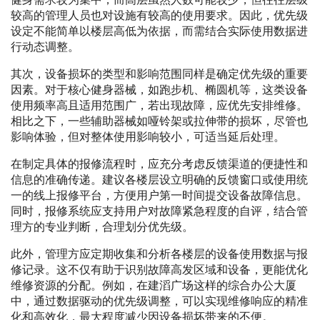
较高的管理人员也对设施有较高的使用要求。因此，优先级
设定不能简单以楼层高低为依据，而需结合实际使用数据进
行动态调整。
其次，设备损坏的类型和影响范围同样是确定优先级的重要
因素。对于核心健身器械，如跑步机、椭圆机等，这类设备
使用频率高且适用范围广，若出现故障，应优先安排维修。
相比之下，一些辅助器械如哑铃架或拉伸带的损坏，尽管也
影响体验，但对整体使用影响较小，可适当延后处理。
在制定具体的报修流程时，应充分考虑反馈渠道的便捷性和
信息的准确传递。建议各楼层设立明确的反馈窗口或使用统
一的线上报修平台，方便用户第一时间提交设备故障信息。
同时，报修系统应支持用户对故障紧急程度的自评，结合管
理方的专业判断，合理划分优先级。
此外，管理方应定期收集和分析各楼层的设备使用数据与报
修记录。这不仅有助于识别故障高发区域和设备，更能优化
维修资源的分配。例如，在建滔广场这样的综合办公大厦
中，通过数据驱动的优先级调整，可以实现维修响应的精准
化和高效化，最大程度减少因设备损坏带来的不便。