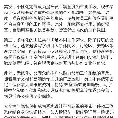
其次，个性化定制成为提升员工满意度的重要手段。现代移
动工位系统开始注重办公环境的个性化调整，如光线、温
度、噪音控制等智能设备的集成，使每位员工能够享受到更
符合自身习惯的工作环境。此外，系统还支持用户偏好设
置，自动调整相关设备参数，营造舒适高效的工作氛围。
第三，多样化的工位类型满足不同工作需求。除了传统的桌
椅工位，越来越多写字楼引入了休闲区、讨论区、安静区等
多功能空间，配合移动工位系统实现灵活切换。这种多样化
布局不仅提升了空间利用率，还促进了跨部门交流与协作，
激发创新思维，符合现代企业对开放与协作文化的追求。
此外，无纸化办公理念的推广也助力移动工位系统的普及。
随着电子文档和云端协作工具的广泛应用，员工不再依赖固
定工位存放大量纸质资料，使得“热座”模式更加顺畅。写字
楼中的智能存储柜和移动设备充电站等配套设施逐步完善，
为灵活办公提供坚实保障。
安全性与隐私保护成为系统设计不可忽视的要素。移动工位
系统结合身份认证技术，如人脸识别、指纹验证等，确保办
公资源的安全访问。同时，数据加密和权限管理机制保障员