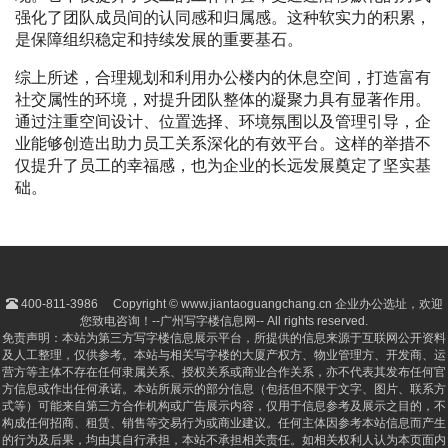
强化了团队成员间的认同感和归属感。这种软实力的积累，
是保障组织稳定和持续发展的重要基石。
综上所述，合理规划和利用办公楼内的休息空间，打造富有
社交属性的环境，对提升团队整体的凝聚力具有显著作用。
通过注重空间设计、位置选择、环境氛围以及管理引导，企
业能够创造出助力员工关系深化的有效平台。这样的举措不
仅提升了员工的幸福感，也为企业的长远发展奠定了坚实基
础。
400-811-3986
Copyright © www.jiantaoguangchang.cn 企业办公选址，欢迎
您致电咨询！--广州写字楼信息网-- All rights reserved.
免责声明：本站为第三方写字楼信息展示平台，所提供的信息来源于互联网公开资料
及人工整理，仅供参考。本站与相关写字楼的大厦产权方、物业管理方、开发商、运
营方等主体不存在任何隶属关系、授权关系或商业合作关系，亦不代表其发布任何官
方信息或作出任何承诺。本站所展示的部分信息（包括但不限于文字、图片、联系方
式等）可能来自第三方合作机构或广告展示内容，仅用于信息参考及展示之目的，不
构成任何招商、租赁、销售等交易行为或商业建议。任何主体因参考本站信息而产生
的行为及后果，均由其自行承担，本站不承担相关责任。如相关权利人认为本页面内