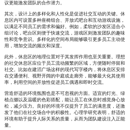
议更能激发团队的合作潜力。
其次，设计上的多样化和人性化是促进社交互动的关键。休
息区内可设置多种座椅组合、开放式吧台和互动游戏设施，
以满足不同员工的需求和偏好。例如，柔软的沙发区适合小
组讨论，吧台区则便于快速交流，游戏区则激发团队的趣味
性和竞争意识。多样化的空间布局能够吸引更多员工主动使
用，增加交流的频次和深度。
此外，休息区的地理位置对于其发挥作用也至关重要。理想
的社交休息区应位于员工流动频繁的区域，方便随时停留和
社交。比如在建滔广场这样的现代写字楼内，将休息区安排
在交通便利、视野开阔的中庭或走廊旁，能够最大化其使用
率，利用空间的开放性促进员工偶遇和即时交流。
营造舒适的环境氛围也是不可忽视的方面。适宜的灯光、绿
植点缀以及温暖的色彩搭配，能让员工在休息时感觉身心放
松，减少压力。良好的环境不仅提升了员工的满意度，还激
发了他们在社交场合中的积极性。心理学研究表明，舒适的
环境有助于提升人际关系的质量，从而为团队建设注入正能
量。