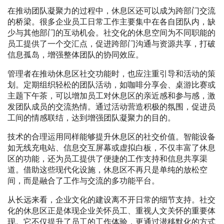
在推动团队凝聚力的过程中，休息区还可以成为跨部门交流
的桥梁。很多企业员工日常工作主要集中在各自团队内，缺
少与其他部门的互动机会。社交化的休息空间为不同职能的
员工提供了一个交汇点，促进跨部门沟通与资源共享，打破
信息孤岛，增强整体团队的协同效应。
管理者在推动休息区社交功能时，也应注重引导和活动的策
划。定期组织轻松的团队活动，如咖啡分享会、桌游比赛或
主题下午茶，可以增加员工对休息区的亲近感和参与感，激
发团队成员的交流热情。通过活动营造积极的氛围，促进员
工间的情感联结，达到增强团队凝聚力的目的。
技术的合理运用同样能够提升休息区的社交价值。智能设备
如无线充电站、信息交互屏幕或虚拟白板，不仅丰富了休息
区的功能，还为员工提供了便捷的工作支持和信息共享渠
道。借助这些现代化设施，休息区不再只是单纯的放松空
间，而是融合了工作与交流的多功能平台。
从长远来看，企业文化的建设离不开日常的细节支持。社交
化的休息区正是体现企业关怀员工、重视人文关怀的重要体
现。它不仅提升了员工的工作体验，更通过潜移默化的方式