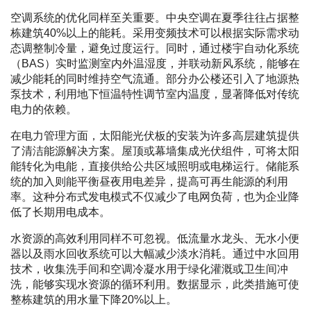
空调系统的优化同样至关重要。中央空调在夏季往往占据整
栋建筑40%以上的能耗。采用变频技术可以根据实际需求动
态调整制冷量，避免过度运行。同时，通过楼宇自动化系统
（BAS）实时监测室内外温湿度，并联动新风系统，能够在
减少能耗的同时维持空气流通。部分办公楼还引入了地源热
泵技术，利用地下恒温特性调节室内温度，显著降低对传统
电力的依赖。
在电力管理方面，太阳能光伏板的安装为许多高层建筑提供
了清洁能源解决方案。屋顶或幕墙集成光伏组件，可将太阳
能转化为电能，直接供给公共区域照明或电梯运行。储能系
统的加入则能平衡昼夜用电差异，提高可再生能源的利用
率。这种分布式发电模式不仅减少了电网负荷，也为企业降
低了长期用电成本。
水资源的高效利用同样不可忽视。低流量水龙头、无水小便
器以及雨水回收系统可以大幅减少淡水消耗。通过中水回用
技术，收集洗手间和空调冷凝水用于绿化灌溉或卫生间冲
洗，能够实现水资源的循环利用。数据显示，此类措施可使
整栋建筑的用水量下降20%以上。