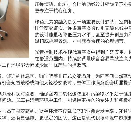
压抑情绪。此外，合理的动线设计缩短了不必
更专注于核心任务。
绿色元素的融入是另一项重要设计趋势。室内
理学研究证实。许多写字楼通过垂直绿化或中
的设计能显著降低压力水平，甚至提升创造力
绿植或眺望景观，即可获得快速的心理调节。
噪音控制技术在现代写字楼中得到广泛应用。
在舒适范围内。持续的背景噪音容易导致注意
的工作环境能大幅减少因干扰产生的挫败感。
解。舒适的休息区、咖啡吧等非正式交流场所，为同事间自然互
有机会短暂放松或与他人轻松交谈时，整体工作满意度会明显提
风系统和实时监测，确保室内二氧化碳浓度和污染物水平处于健
等问题。员工在清新环境中工作，能保持更持久的专注力和积极
业与员工是双赢的。这种环境不仅降低了职业倦怠发生率，还通
效率，还有更健康、更稳定的团队。这正是现代职场环境中越来